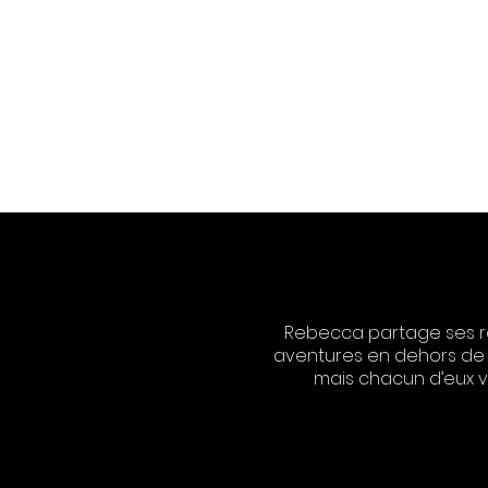
MAISON
Rebecca partage ses réf
aventures en dehors de la 
mais chacun d’eux v