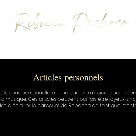
BIOGRAPHIE
MUSIQUE
CONTACT
Articles personnels
lexions personnelles sur sa carrière musicale, son chem
musique. Ces articles peuvent parfois être joyeux, sincères
ise à éclairer le parcours de Rebecca en tant que mentor