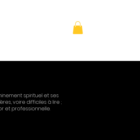
SHOP
inement spirituel et ses
, voire difficiles à lire ;
 et professionnelle.